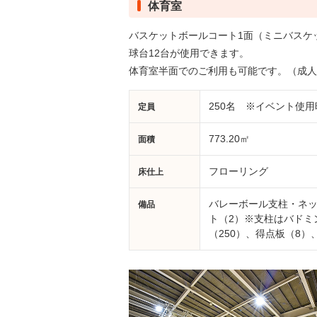
体育室
バスケットボールコート1面（ミニバスケ
球台12台が使用できます。
体育室半面でのご利用も可能です。（成人
250名 ※イベント使用
定員
773.20㎡
面積
フローリング
床仕上
バレーボール支柱・ネッ
備品
ト（2）※支柱はバドミ
（250）、得点板（8）